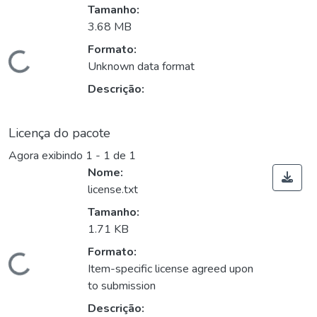
Tamanho:
3.68 MB
Formato:
rregando...
Unknown data format
Descrição:
Licença do pacote
Agora exibindo
1 - 1 de 1
Nome:
license.txt
Tamanho:
1.71 KB
Formato:
rregando...
Item-specific license agreed upon
to submission
Descrição: