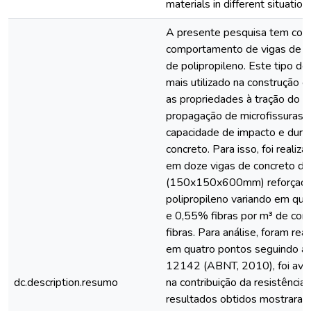
materials in different situation
A presente pesquisa tem como
comportamento de vigas de co
de polipropileno. Este tipo de
mais utilizado na construção ci
as propriedades à tração do c
propagação de microfissuras p
capacidade de impacto e durab
concreto. Para isso, foi reali
em doze vigas de concreto d
(150x150x600mm) reforçadas
polipropileno variando em qu
e 0,55% fibras por m³ de conc
fibras. Para análise, foram re
em quatro pontos seguindo 
12142 (ABNT, 2010), foi avali
dc.description.resumo
na contribuição da resistência 
resultados obtidos mostraram