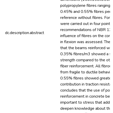
polypropylene fibres ranging i
0.45% and 0.55% fibres per 
reference without fibres. For 
were carried out in four points
recommendations of NBR 121
dc.description.abstract
influence of fibres on the cont
in flexion was assessed. The
that the beams reinforced wit
0.35% fibres/m3 showed a signi
strength compared to the oth
fiber reinforcement. All fibr
from fragile to ductile behavio
0.55% fibres showed greater du
contribution in traction resista
concludes that the use of pol
reinforcement in concrete beams
important to stress that addit
deepen knowledge about the 