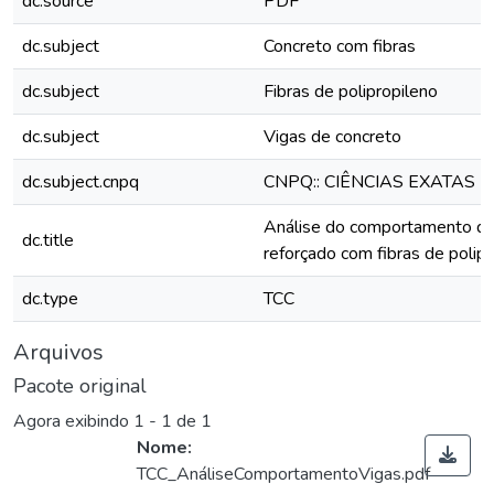
dc.source
PDF
dc.subject
Concreto com fibras
dc.subject
Fibras de polipropileno
dc.subject
Vigas de concreto
dc.subject.cnpq
CNPQ:: CIÊNCIAS EXATAS 
Análise do comportamento de
dc.title
reforçado com fibras de polip
dc.type
TCC
Arquivos
Pacote original
Agora exibindo
1 - 1 de 1
Nome:
TCC_AnáliseComportamentoVigas.pdf