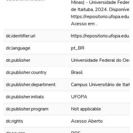
Minas) - Universidade Federa
de Itaituba, 2024. Disponível
https://repositorio.ufopa.ed
Acesso em: .
dc.identifier.uri
https://repositorio.ufopa.ed
dc.language
pt_BR
dc.publisher
Universidade Federal do Oest
dc.publisher.country
Brasil
dc.publisher.department
Campus Universitário de Itait
dc.publisher.initials
UFOPA
dc.publisher.program
Not applicable
dc.rights
Acesso Aberto