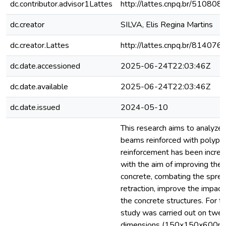
dc.contributor.advisor1Lattes
http://lattes.cnpq.br/5108
dc.creator
SILVA, Elis Regina Martins
dc.creator.Lattes
http://lattes.cnpq.br/8140
dc.date.accessioned
2025-06-24T22:03:46Z
dc.date.available
2025-06-24T22:03:46Z
dc.date.issued
2024-05-10
This research aims to analyze 
beams reinforced with polypro
reinforcement has been increas
with the aim of improving the 
concrete, combating the sprea
retraction, improve the impact 
the concrete structures. For t
study was carried out on twe
dimensions (150x150x600mm)