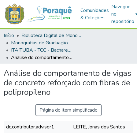
Navegue
Comunidades
no
& Coleções
repositório
Início
Biblioteca Digital de Monografias (BDM)
Monografias de Graduação
ITAITUBA - TCC - Bacharelado em Engenharia Civil
Análise do comportamento de vigas de concreto reforçado com fibras de polipropileno
Análise do comportamento de vigas
de concreto reforçado com fibras de
polipropileno
Página do item simplificado
dc.contributor.advisor1
LEITE, Jonas dos Santos