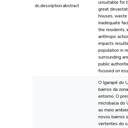
unsuitable for
dc.description.abstract
great devastati
houses, waste 
inadequate faci
the residents, 
anthropic actio
impacts resulti
population in r
surrounding are
public authorit
focused on esse
O Igarapé do U
bairros da zon
entorno. O pre
microbacia do 
ao meio ambien
novos bairros 
vertentes do s