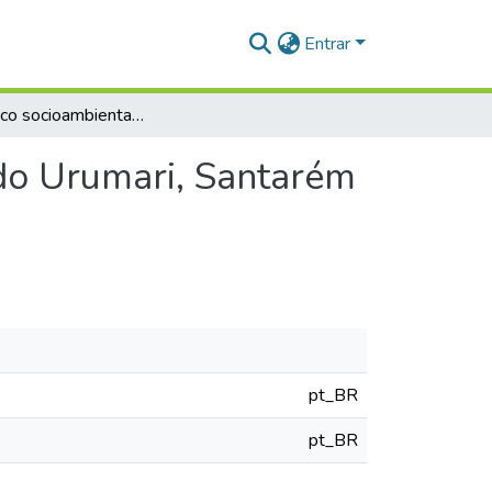
Entrar
Diagnóstico socioambiental e sanitário do Igarapé do Urumari, Santarém - Pará
 do Urumari, Santarém
pt_BR
pt_BR