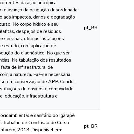
correntes da ação antrópica,
Com o avanço da ocupação desordenada
do aos impactos, danos e degradação
rso. No corpo hídrico e seu
pt_BR
lafitas, despejos de resíduos
 serrarias, oficinas instalações
de estudo, com aplicação de
odução do diagnóstico. No que ser
ências. Na tabulação dos resultados
lta de infraestrutura, de
com a natureza. Faz-se necessária
fase em conservação de APP. Conclui-
instituições de ensinos e comunidade
, educação, infraestrutura e
cioambiental e sanitário do Igarapé
f. Trabalho de Conclusão de Curso
pt_BR
antarém, 2018. Disponível em: