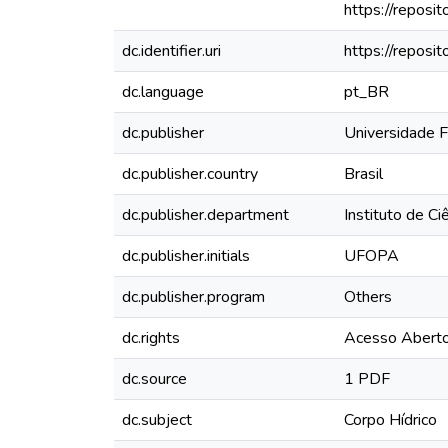
https://repos
dc.identifier.uri
https://repos
dc.language
pt_BR
dc.publisher
Universidade 
dc.publisher.country
Brasil
dc.publisher.department
Instituto de C
dc.publisher.initials
UFOPA
dc.publisher.program
Others
dc.rights
Acesso Abert
dc.source
1 PDF
dc.subject
Corpo Hídrico