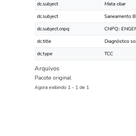
dc.subject
Mata ciliar
dc.subject
Saneamento B
dc.subject.cnpq
CNPQ:: ENG
dc.title
Diagnóstico so
dc.type
TCC
Arquivos
Pacote original
Agora exibindo
1 - 1 de 1