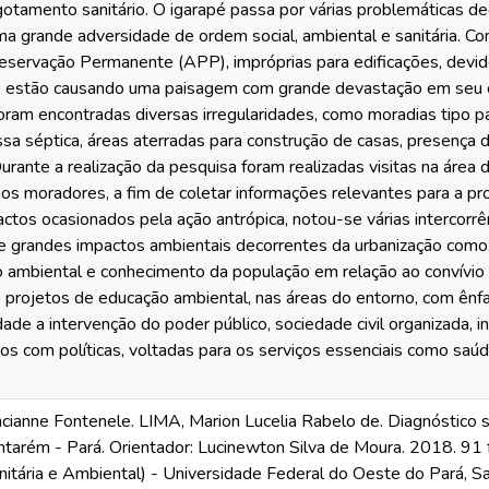
otamento sanitário. O igarapé passa por várias problemáticas de
a grande adversidade de ordem social, ambiental e sanitária. 
servação Permanente (APP), impróprias para edificações, devi
 estão causando uma paisagem com grande devastação em seu cu
oram encontradas diversas irregularidades, como moradias tipo pa
sa séptica, áreas aterradas para construção de casas, presença de
urante a realização da pesquisa foram realizadas visitas na área 
aos moradores, a fim de coletar informações relevantes para a pr
actos ocasionados pela ação antrópica, notou-se várias intercorr
 grandes impactos ambientais decorrentes da urbanização como fa
o ambiental e conhecimento da população em relação ao convívio 
 projetos de educação ambiental, nas áreas do entorno, com ên
dade a intervenção do poder público, sociedade civil organizada, 
os com políticas, voltadas para os serviços essenciais como saúde
anne Fontenele. LIMA, Marion Lucelia Rabelo de. Diagnóstico so
ntarém - Pará. Orientador: Lucinewton Silva de Moura. 2018. 91 
nitária e Ambiental) - Universidade Federal do Oeste do Pará, S