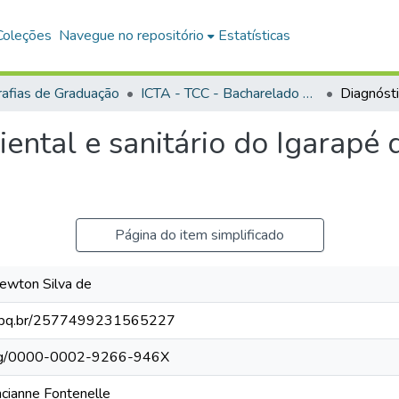
Coleções
Navegue no repositório
Estatísticas
afias de Graduação
ICTA - TCC - Bacharelado em Engenharia Sanitária e Ambiental
ental e sanitário do Igarapé
Página do item simplificado
wton Silva de
.cnpq.br/2577499231565227
.org/0000-0002-9266-946X
ianne Fontenelle