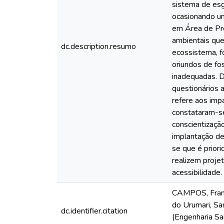
sistema de esg
ocasionando um
em Área de Pre
ambientais que
dc.description.resumo
ecossistema, f
oriundos de fos
inadequadas. D
questionários 
refere aos imp
constataram-se
conscientizaçã
implantação de
se que é priori
realizem projet
acessibilidade.
CAMPOS, Franci
do Urumari, Sa
dc.identifier.citation
(Engenharia Sa