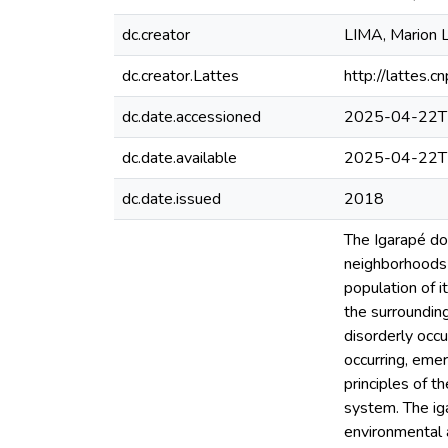
dc.creator
LIMA, Marion L
dc.creator.Lattes
http://lattes
dc.date.accessioned
2025-04-22T
dc.date.available
2025-04-22T
dc.date.issued
2018
The Igarapé do 
neighborhoods 
population of i
the surrounding
disorderly occu
occurring, emer
principles of 
system. The iga
environmental 