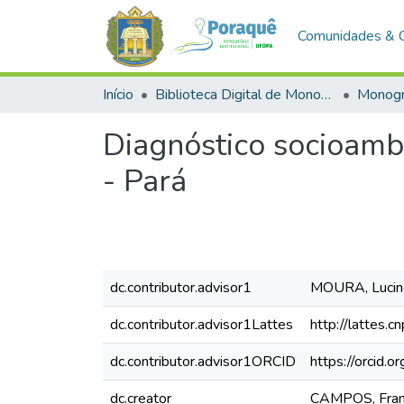
Comunidades & 
Início
Biblioteca Digital de Monografias (BDM)
Monogr
Diagnóstico socioambi
- Pará
dc.contributor.advisor1
MOURA, Lucine
dc.contributor.advisor1Lattes
http://lattes
dc.contributor.advisor1ORCID
https://orcid
dc.creator
CAMPOS, Franc