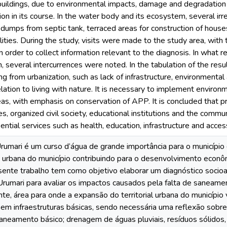
 buildings, due to environmental impacts, damage and degradation
on in its course. In the water body and its ecosystem, several irre
dumps from septic tank, terraced areas for construction of house
lities. During the study, visits were made to the study area, with 
in order to collect information relevant to the diagnosis. In what 
n, several intercurrences were noted. In the tabulation of the res
ng from urbanization, such as lack of infrastructure, environmen
elation to living with nature. It is necessary to implement environ
as, with emphasis on conservation of APP. It is concluded that prio
ies, organized civil society, educational institutions and the commun
ntial services such as health, education, infrastructure and accessi
rumari é um curso d’água de grande importância para o municípi
a urbana do município contribuindo para o desenvolvimento econô
sente trabalho tem como objetivo elaborar um diagnóstico socioa
Urumari para avaliar os impactos causados pela falta de saneam
te, área para onde a expansão do territorial urbana do municípi
sem infraestruturas básicas, sendo necessária uma reflexão sobre 
aneamento básico; drenagem de águas pluviais, resíduos sólidos