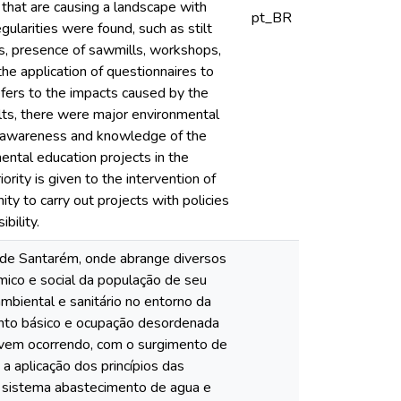
 that are causing a landscape with
pt_BR
gularities were found, such as stilt
s, presence of sawmills, workshops,
the application of questionnaires to
refers to the impacts caused by the
ults, there were major environmental
tal awareness and knowledge of the
mental education projects in the
rity is given to the intervention of
ity to carry out projects with policies
bility.
o de Santarém, onde abrange diversos
mico e social da população de seu
mbiental e sanitário no entorno da
ento básico e ocupação desordenada
o vem ocorrendo, com o surgimento de
a aplicação dos princípios das
, sistema abastecimento de agua e