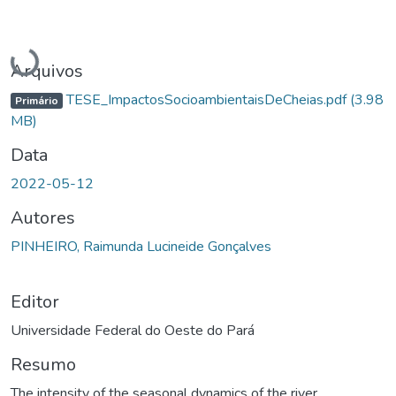
Carregando...
Arquivos
TESE_ImpactosSocioambientaisDeCheias.pdf
(3.98
Primário
MB)
Data
2022-05-12
Autores
PINHEIRO, Raimunda Lucineide Gonçalves
Editor
Universidade Federal do Oeste do Pará
Resumo
The intensity of the seasonal dynamics of the river,