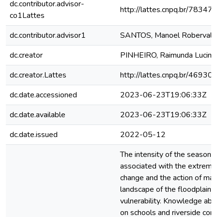
dc.contributor.advisor-
http://lattes.cnpq.br/783
co1Lattes
dc.contributor.advisor1
SANTOS, Manoel Roberval P
dc.creator
PINHEIRO, Raimunda Lucine
dc.creator.Lattes
http://lattes.cnpq.br/469
dc.date.accessioned
2023-06-23T19:06:33Z
dc.date.available
2023-06-23T19:06:33Z
dc.date.issued
2022-05-12
The intensity of the seasonal
associated with the extreme
change and the action of man i
landscape of the floodplain 
vulnerability. Knowledge abo
on schools and riverside commu