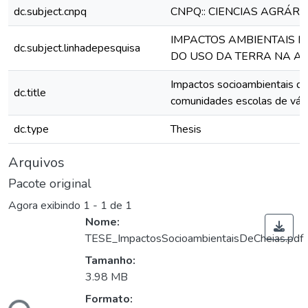
dc.subject.cnpq
CNPQ:: CIENCIAS AGRÁRI
IMPACTOS AMBIENTAIS E
dc.subject.linhadepesquisa
DO USO DA TERRA NA A
Impactos socioambientais de
dc.title
comunidades escolas de vár
dc.type
Thesis
Arquivos
Pacote original
Agora exibindo
1 - 1 de 1
Nome:
TESE_ImpactosSocioambientaisDeCheias.pdf
Tamanho:
Carregando...
3.98 MB
Formato: