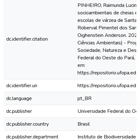
PINHEIRO, Raimunda Lucinei
socioambientais de cheias e
escolas de várzea de Santar
Roberval Pimentel dos Santo
Oighenstein Anderson. 2022
dc.identifier.citation
Ciências Ambientais) - Pro
Sociedade, Natureza e Dese
Federal do Oeste do Pará, S
em:
https://repositorio.ufopa.
dc.identifier.uri
https://repositorio.ufopa.
dc.language
pt_BR
dc.publisher
Universidade Federal do Oe
dc.publisher.country
Brasil
dc.publisher.department
Instituto de Biodiversidade 