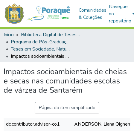
Navegue
Comunidades
no
& Coleções
repositório
Início
Biblioteca Digital de Teses e Dissertações (BDTD)
Programa de Pós-Graduação em Sociedade, Natureza e Desenvolvimento (PPGSND)
Teses em Sociedade, Natureza e Desenvolvimento (Doutorado)
Impactos socioambientais de cheias e secas nas comunidades escolas de várzea de Santarém
Impactos socioambientais de cheias
e secas nas comunidades escolas
de várzea de Santarém
Página do item simplificado
dc.contributor.advisor-co1
ANDERSON, Liana Oighenst