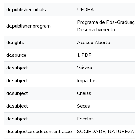
dc.publisher.initials
UFOPA
Programa de Pós-Graduação
dc.publisher.program
Desenvolvimento
dc.rights
Acesso Aberto
dc.source
1 PDF
dc.subject
Várzea
dc.subject
Impactos
dc.subject
Cheias
dc.subject
Secas
dc.subject
Escolas
dc.subject.areadeconcentracao
SOCIEDADE, NATUREZA 