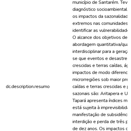
município de Santarém. Teve 
diagnóstico socioambiental d
os impactos da sazonalidade
extremos nas comunidades e 
identificar as vulnerabilidad
O alcance dos objetivos deu
abordagem quantitativa/quali
interdisciplinar para a geraçã
se que eventos e desastres 
crescidas e terras caídas, ág
impactos de modo diferenci
microrregiões sob maior pre
dc.description.resumo
caídas e terras crescidas e 
sazonais são: Aritapera e Uru
Tapará apresenta índices me
está sujeita à imprevisibili
manifestação de subsidência
interdição e perda de três pr
de dez anos. Os impactos de