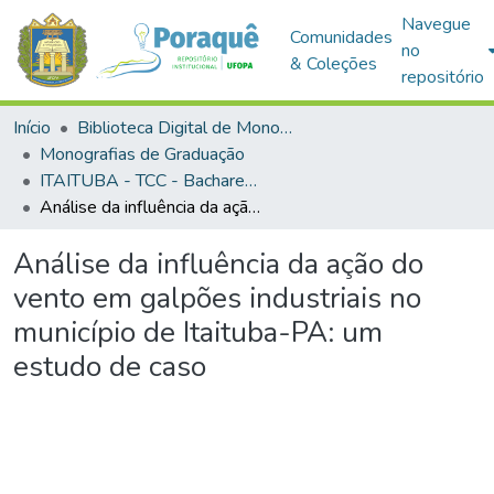
Navegue
Comunidades
no
& Coleções
repositório
Início
Biblioteca Digital de Monografias (BDM)
Monografias de Graduação
ITAITUBA - TCC - Bacharelado em Engenharia Civil
Análise da influência da ação do vento em galpões industriais no município de Itaituba-PA: um estudo de caso
Análise da influência da ação do
vento em galpões industriais no
município de Itaituba-PA: um
estudo de caso