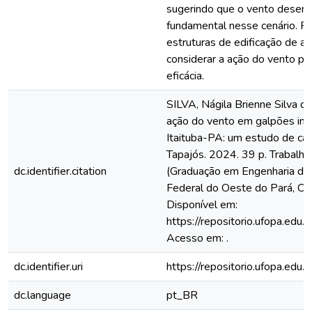
sugerindo que o vento dese
fundamental nesse cenário. Por
estruturas de edificação de a
considerar a ação do vento par
eficácia.
SILVA, Nágila Brienne Silva da
ação do vento em galpões indu
Itaituba-PA: um estudo de ca
Tapajós. 2024. 39 p. Trabalh
dc.identifier.citation
(Graduação em Engenharia de 
Federal do Oeste do Pará, Ca
Disponível em:
https://repositorio.ufopa.ed
Acesso em: .
dc.identifier.uri
https://repositorio.ufopa.ed
dc.language
pt_BR