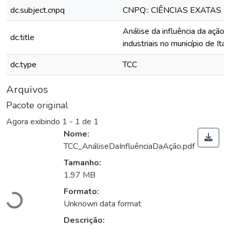
dc.subject.cnpq
CNPQ:: CIÊNCIAS EXATAS 
Análise da influência da ação
dc.title
industriais no município de It
dc.type
TCC
Arquivos
Pacote original
Agora exibindo
1 - 1 de 1
Nome:
TCC_AnáliseDaInfluênciaDaAção.pdf
Tamanho:
Carregando...
1.97 MB
Formato:
Unknown data format
Descrição: