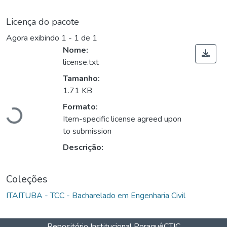
Licença do pacote
Agora exibindo
1 - 1 de 1
Nome:
license.txt
Tamanho:
Carregando...
1.71 KB
Formato:
Item-specific license agreed upon
to submission
Descrição:
Coleções
ITAITUBA - TCC - Bacharelado em Engenharia Civil
Repositório Institucional Poraquê
CTIC