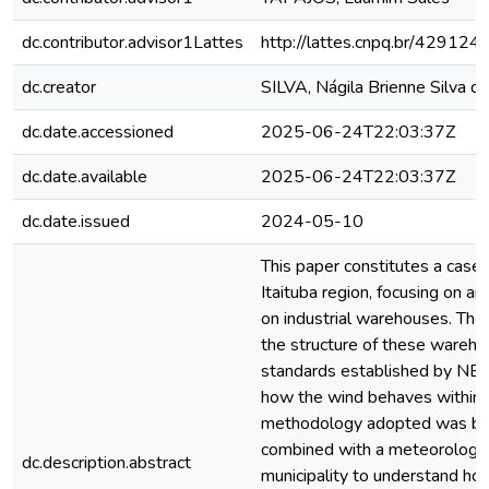
dc.contributor.advisor1Lattes
http://lattes.cnpq.br/4291
dc.creator
SILVA, Nágila Brienne Silva da
dc.date.accessioned
2025-06-24T22:03:37Z
dc.date.available
2025-06-24T22:03:37Z
dc.date.issued
2024-05-10
This paper constitutes a case
Itaituba region, focusing on an
on industrial warehouses. The
the structure of these wareho
standards established by NBR,
how the wind behaves within i
methodology adopted was ba
combined with a meteorologica
dc.description.abstract
municipality to understand ho