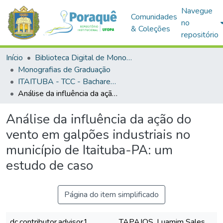
Navegue
Comunidades
no
& Coleções
repositório
Início
Biblioteca Digital de Monografias (BDM)
Monografias de Graduação
ITAITUBA - TCC - Bacharelado em Engenharia Civil
Análise da influência da ação do vento em galpões industriais no município de Itaituba-PA: um estudo de caso
Análise da influência da ação do
vento em galpões industriais no
município de Itaituba-PA: um
estudo de caso
Página do item simplificado
dc.contributor.advisor1
TAPAJOS, Luamim Sales