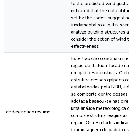
to the predicted wind gusts in
indicated that the data obtaine
set by the codes, suggesting 
fundamental role in this scenari
analyze building structures ac
consider the action of wind to
effectiveness.
Este trabalho constitui um es
região de Itaituba, focado na a
em galpões industriais. O obje
estrutura desses galpões co
estabelecidas pela NBR, além
se comporta dentro dessas es
adotada baseou-se nas diret
uma análise meteorológica do
dc.description.resumo
como a estrutura reagiria às r
região. Os resultados indicar
ficaram aquém do padrão esta