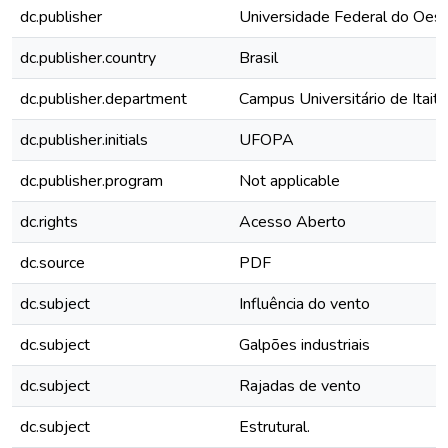
dc.publisher
Universidade Federal do Oest
dc.publisher.country
Brasil
dc.publisher.department
Campus Universitário de Itait
dc.publisher.initials
UFOPA
dc.publisher.program
Not applicable
dc.rights
Acesso Aberto
dc.source
PDF
dc.subject
Influência do vento
dc.subject
Galpões industriais
dc.subject
Rajadas de vento
dc.subject
Estrutural.