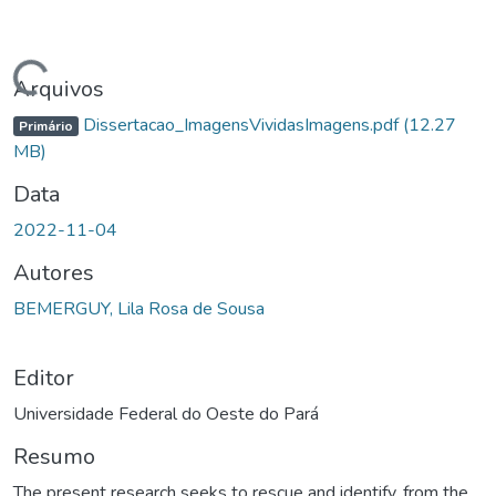
gando...
Arquivos
Dissertacao_ImagensVividasImagens.pdf
(12.27
Primário
MB)
Data
2022-11-04
Autores
BEMERGUY, Lila Rosa de Sousa
Editor
Universidade Federal do Oeste do Pará
Resumo
The present research seeks to rescue and identify, from the