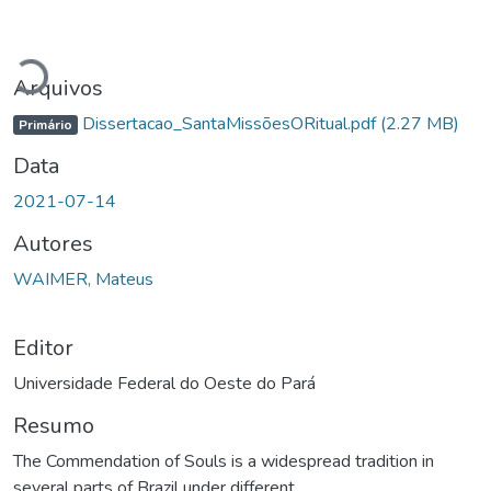
Carregando...
Arquivos
Dissertacao_SantaMissõesORitual.pdf
(2.27 MB)
Primário
Data
2021-07-14
Autores
WAIMER, Mateus
Editor
Universidade Federal do Oeste do Pará
Resumo
The Commendation of Souls is a widespread tradition in
several parts of Brazil under different