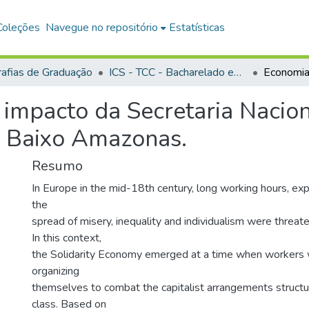
Coleções
Navegue no repositório
Estatísticas
afias de Graduação
ICS - TCC - Bacharelado em Gestão Pública e Desenvolvimento Regional
O impacto da Secretaria Nacio
do Baixo Amazonas.
Resumo
In Europe in the mid-18th century, long working hours, explo
the
spread of misery, inequality and individualism were threate
In this context,
the Solidarity Economy emerged at a time when workers 
organizing
themselves to combat the capitalist arrangements struct
class. Based on