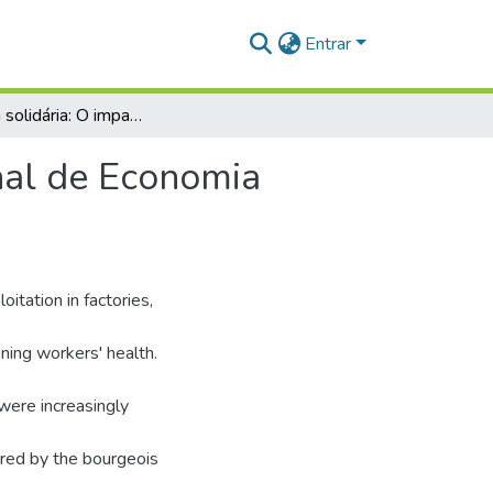
Entrar
Economia solidária: O impacto da Secretaria Nacional de Economia Solidária na região do Baixo Amazonas.
nal de Economia
itation in factories,
ning workers' health.
were increasingly
ured by the bourgeois