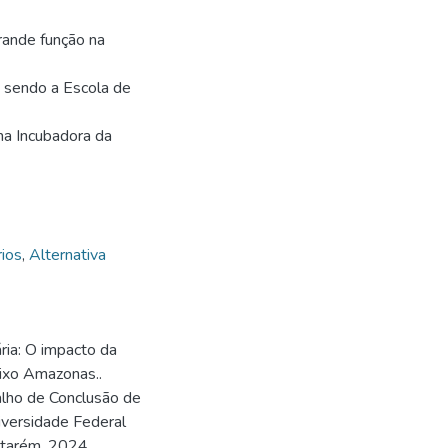
ande função na
 sendo a Escola de
 na Incubadora da
ios
,
Alternativa
ria: O impacto da
aixo Amazonas..
balho de Conclusão de
iversidade Federal
ntarém, 2024.