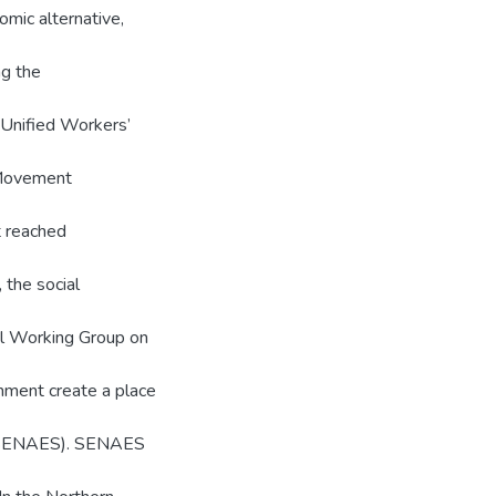
mic alternative,
ng the
Unified Workers’
 Movement
t reached
 the social
al Working Group on
nment create a place
y (SENAES). SENAES