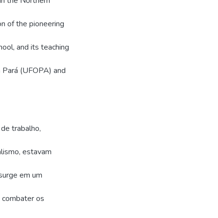
 In the Northern
on of the pioneering
ol, and its teaching
rn Pará (UFOPA) and
de trabalho,
ualismo, estavam
, surge em um
a combater os