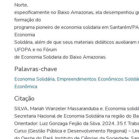
Norte,
especificamente no Baixo Amazonas, ela desempenhou gr
formação do
programa pioneiro de economia solidaria em Santarém/PA
Economia
Solidária, além de que seus materiais didáticos auxiliaram
UFOPA e no Fórum
de Economia Solidaria do Baixo Amazonas.
Palavras-chave
Economia Solidária
,
Empreendimentos Econômicos Solidár
Econômica
Citação
SILVA, Mariah Wanzeler Massaranduba e. Economia solidá
Secretaria Nacional de Economia Solidária na região do B
Orientador: Luiz Gonzaga Feijão da Silva. 2024. 35 f. Tra
Curso (Gestão Pública e Desenvolvimento Regional) – Un
do Oeste do Pará, Instituto de Ciências da Sociedade, Sa