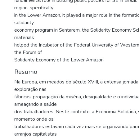
fundamental role in building public policies for SE in Brazil.
region, specifically
in the Lower Amazon, it played a major role in the formati
solidarity
economy program in Santarem, the Solidarity Economy Scho
materials
helped the Incubator of the Federal University of Weste
the Forum of
Solidarity Economy of the Lower Amazon.
Resumo
Na Europa, em meados do século XVIII, a extensa jornada 
exploração nas
fábricas, propagação da miséria, desigualdade e o individ
ameaçando a saúde
dos trabalhadores. Neste contexto, a Economia Solidária
momento onde os
trabalhadores estavam cada vez mais se organizando par
arranjos capitalistas