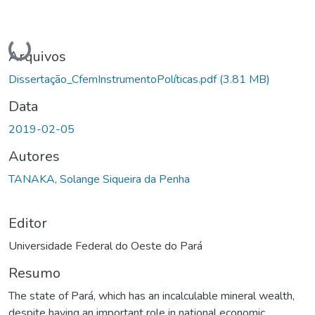
Carregando...
Arquivos
Dissertação_CfemInstrumentoPolíticas.pdf
(3.81 MB)
Data
2019-02-05
Autores
TANAKA, Solange Siqueira da Penha
Editor
Universidade Federal do Oeste do Pará
Resumo
The state of Pará, which has an incalculable mineral wealth,
despite having an important role in national economic