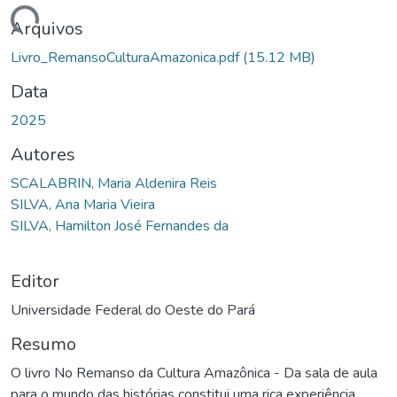
ando...
Arquivos
Livro_RemansoCulturaAmazonica.pdf
(15.12 MB)
Data
2025
Autores
SCALABRIN, Maria Aldenira Reis
SILVA, Ana Maria Vieira
SILVA, Hamilton José Fernandes da
Editor
Universidade Federal do Oeste do Pará
Resumo
O livro No Remanso da Cultura Amazônica - Da sala de aula
para o mundo das histórias constitui uma rica experiência