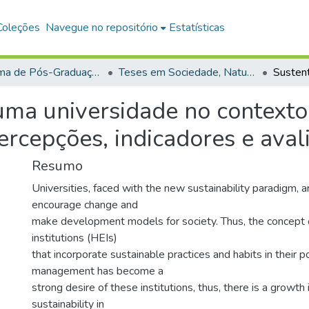
Coleções
Navegue no repositório
Estatísticas
Programa de Pós-Graduação em Sociedade, Natureza e Desenvolvimento (PPGSND)
Teses em Sociedade, Natureza e Desenvolvimento (Doutorado)
uma universidade no context
 percepções, indicadores e aval
Resumo
Universities, faced with the new sustainability paradigm, 
encourage change and
make development models for society. Thus, the concept o
institutions (HEIs)
that incorporate sustainable practices and habits in their p
management has become a
strong desire of these institutions, thus, there is a growth
sustainability in