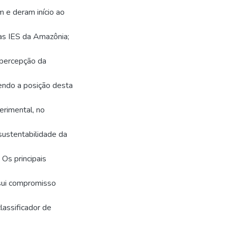
m e deram início ao
nas IES da Amazônia;
a percepção da
tendo a posição desta
erimental, no
sustentabilidade da
Os principais
ssui compromisso
assificador de