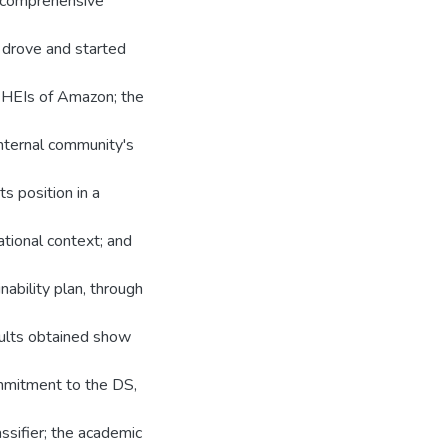
 a comprehensive
t drove and started
he HEIs of Amazon; the
internal community's
ts position in a
national context; and
nability plan, through
ults obtained show
ommitment to the DS,
lassifier; the academic