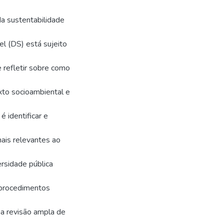
a sustentabilidade
l (DS) está sujeito
e refletir sobre como
xto socioambiental e
é identificar e
mais relevantes ao
ersidade pública
s procedimentos
ma revisão ampla de