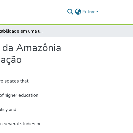
Entrar
Sustentabilidade em uma universidade no contexto da Amazônia Brasileira: histórico, percepções, indicadores e avaliação
o da Amazônia
iação
are spaces that
f higher education
olicy and
 in several studies on