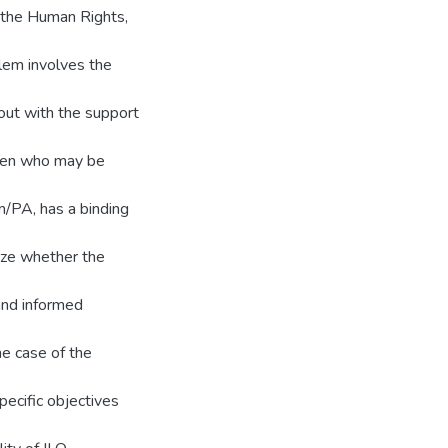
 the Human Rights,
blem involves the
 out with the support
rmen who may be
m/PA, has a binding
yze whether the
and informed
he case of the
pecific objectives