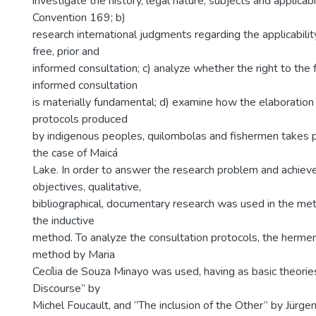
investigate the history, legal nature, subjects and applicabi
Convention 169; b)
research international judgments regarding the applicability
free, prior and
informed consultation; c) analyze whether the right to the f
informed consultation
is materially fundamental; d) examine how the elaboration 
protocols produced
by indigenous peoples, quilombolas and fishermen takes pl
the case of Maicá
Lake. In order to answer the research problem and achiev
objectives, qualitative,
bibliographical, documentary research was used in the me
the inductive
method. To analyze the consultation protocols, the hermen
method by Maria
Cecília de Souza Minayo was used, having as basic theorie
Discourse” by
Michel Foucault, and “The inclusion of the Other” by Jürg