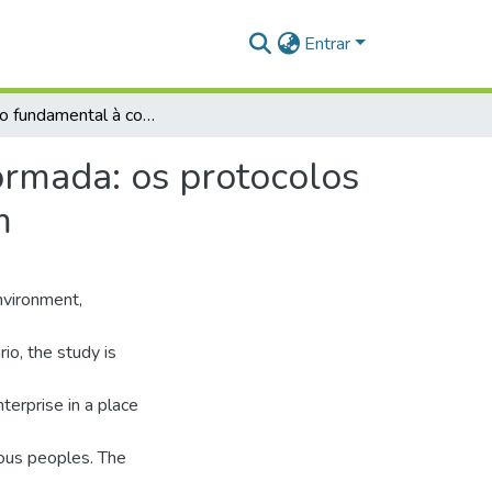
Entrar
O direito fundamental à consulta prévia, livre e informada: os protocolos de consulta e o caso do lago do Maicá em Santarém
formada: os protocolos
m
nvironment,
io, the study is
terprise in a place
nous peoples. The