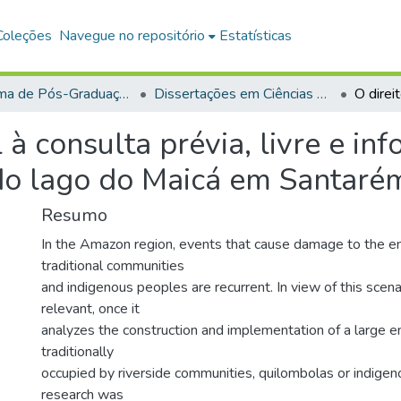
Coleções
Navegue no repositório
Estatísticas
Programa de Pós-Graduação em Ciências da Sociedade (PPGCS)
Dissertações em Ciências da Sociedade (Mestrado)
 à consulta prévia, livre e in
 do lago do Maicá em Santaré
Resumo
In the Amazon region, events that cause damage to the e
traditional communities
and indigenous peoples are recurrent. In view of this scenar
relevant, once it
analyzes the construction and implementation of a large en
traditionally
occupied by riverside communities, quilombolas or indige
research was