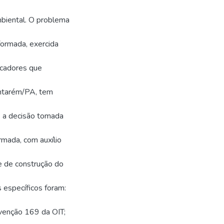
biental. O problema
nformada, exercida
scadores que
antarém/PA, tem
se a decisão tomada
ormada, com auxílio
de de construção do
 específicos foram:
onvenção 169 da OIT;