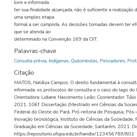
livre e informada
ter sua finalidade alcançada, não é suficiente a realizaçã
uma simples etapa
formal a ser cumprida. As decisões tomadas devem ter efe
que se atenda ao
determinado na Convenção 169 da OIT.
Palavras-chave
Consulta prévia
,
Indígenas
,
Quilombolas
,
Pescadores
,
Prot
Citação
MATOS, Natálya Campos. O direito fundamental à consulta 
informada: os protocolos de consulta e o caso do lago d
Orientadora: Lidiane Nascimento Leão; Coorientador: Túli
2021. 106f. Dissertação (Mestrado em Ciências da Socie
Federal do Oeste do Pará, Pró-reitoria de Pesquisa, Pós
Inovação tecnológica, Instituto de Ciências da Sociedade
Graduação em Ciências da Sociedade, Santarém, 2021. Di
https://repositorio.ufopa.edu.br/handle/123456789/801