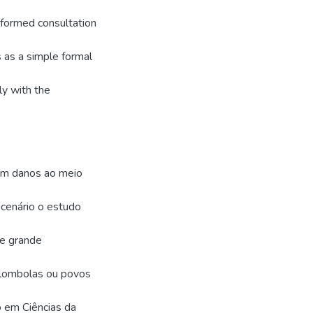
informed consultation
s as a simple formal
ly with the
am danos ao meio
 cenário o estudo
de grande
uilombolas ou povos
 em Ciências da