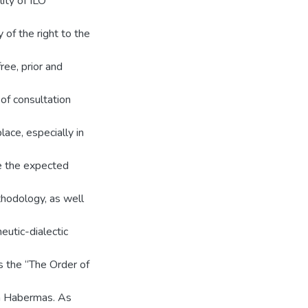
lity of ILO
 of the right to the
ree, prior and
of consultation
ace, especially in
e the expected
thodology, as well
eutic-dialectic
s the “The Order of
en Habermas. As