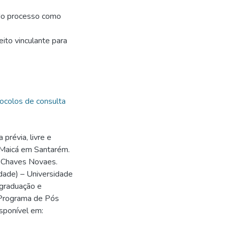
o do processo como
ito vinculante para
ocolos de consulta
prévia, livre e
o Maicá em Santarém.
o Chaves Novaes.
dade) – Universidade
-graduação e
, Programa de Pós
sponível em: