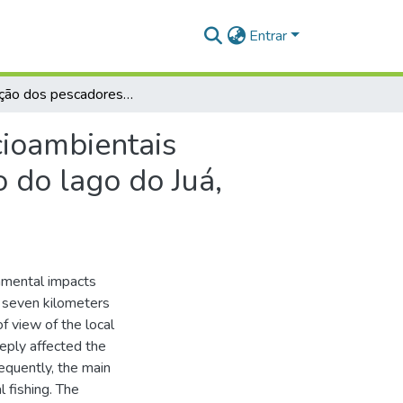
Entrar
Percepção dos pescadores acerca dos impactos socioambientais decorrentes do processo de urbanização no entorno do lago do Juá, Santarém, Pará, Brasil
cioambientais
 do lago do Juá,
onmental impacts
d seven kilometers
f view of the local
eeply affected the
equently, the main
l fishing. The