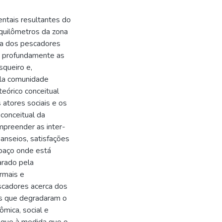
entais resultantes do
 quilômetros da zona
ca dos pescadores
do profundamente as
queiro e,
ela comunidade
 teórico conceitual
 atores sociais e os
-conceitual da
mpreender as inter-
anseios, satisfações
spaço onde está
arado pela
rmais e
scadores acerca dos
s que degradaram o
mica, social e