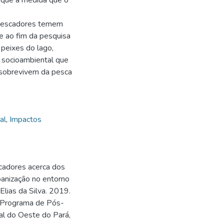
 que à medida que o
 pescadores temem
e ao fim da pesquisa
 peixes do lago,
 socioambiental que
 sobrevivem da pesca
al
,
Impactos
cadores acerca dos
banização no entorno
Elias da Silva. 2019.
– Programa de Pós-
al do Oeste do Pará,