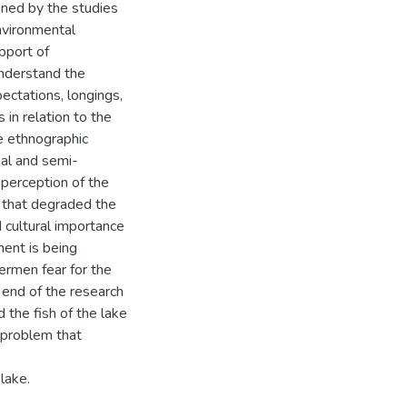
ined by the studies
environmental
pport of
understand the
ectations, longings,
 in relation to the
he ethnographic
mal and semi-
 perception of the
 that degraded the
d cultural importance
ment is being
ermen fear for the
e end of the research
 the fish of the lake
 problem that
lake.