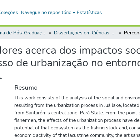
Coleções
Navegue no repositório
Estatísticas
Programa de Pós-Graduação em Ciências da Sociedade (PPGCS)
Dissertações em Ciências da Sociedade (Mestrado)
ores acerca dos impactos so
so de urbanização no entorno
l
Resumo
This work consists of the analysis of the social and envir
resulting from the urbanization process in Juá lake, locate
from Santarém’s central zone, Pará State. From the point o
fishermen, the effects of the urbanization process have d
potential of that ecosystem as the fishing stock and, cons
economic activity of that lacustrine community, the artisana