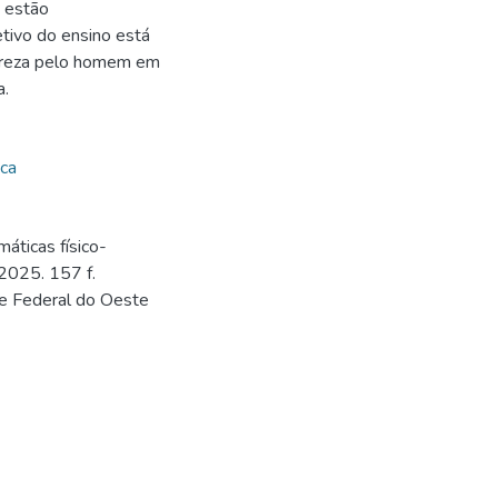
s estão
etivo do ensino está
ureza pelo homem em
a.
ica
áticas físico-
2025. 157 f.
de Federal do Oeste
9
9