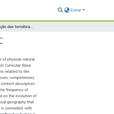
Entrar
A denudação das temáticas físico-naturais na BNCC
C
 of physical-natural
n Curricular Base
ms related to the
tives, competencies
e content descriptors
the frequency of
d on the evolution of
ical geography that
 is concluded, with