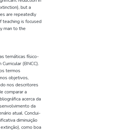
nificant reduction in
tinction), but a
mes are repeatedly
of teaching is focused
by man to the
as temáticas físico-
 Curricular (BNCC).
dos termos
nos objetivos,
do nos descritores
de comparar a
liográfica acerca da
senvolvimento da
nário atual. Conclui-
ficativa diminuição
 extinção), como boa