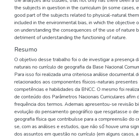
the analyzes and studies, that not only has there been a sig
the subjects in question in the curriculum (in some cases, ex
good part of the subjects related to physical-natural the
included in the environmental bias, in which the objective 
on understanding the consequences of the use of nature 
detriment of understanding the functioning of nature.
Resumo
O objetivo desse trabalho foi o de investigar a presença d
naturais no currículo de geografia da Base Nacional Comum
Para isso foi realizada uma criteriosa análise documental 
relacionados aos componentes físicos-naturais presentes 
competências e habilidades da BNCC. O mesmo foi realiza
de conteúdo dos Parâmetros Nacionais Curriculares afim 
frequência dos termos. Ademais apresentou-se revisão bib
evolução do pensamento geográfico que resgatasse o de
geografia física que contribuísse para a compreensão do ce
se, com as análises e estudos, que não só́ houve uma signi
dos assuntos em questão no currículo (em alguns casos, a