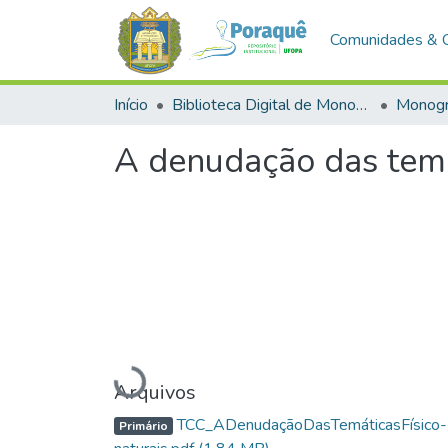
Comunidades & 
Início
Biblioteca Digital de Monografias (BDM)
Monogr
A denudação das temá
Carregando...
Arquivos
TCC_ADenudaçãoDasTemáticasFísico-
Primário