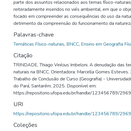
parte dos assuntos relacionados aos temas físico-naturai
reiteradamente inseridos no viés ambiental, em que o obj
focado em compreender as consequências do uso da nat
detrimento da compreensão do funcionamento da naturez
Palavras-chave
Temáticas Físico-naturais
,
BNCC
,
Ensino em Geografia Fís
Citação
TRINDADE, Thiago Vinícius Imbeloni. A denudação das tem
naturais na BNCC. Orientadora: Marcella Gomes Esteves. 
Trabalho de Conclusão de Curso (Geografia) - Universida
do Pará, Santarém, 2025. Disponível em:
https://repositorio.ufopa.edu.br/handle/123456789/296
URI
https://repositorio.ufopa.edu.br/handle/123456789/296
Coleções