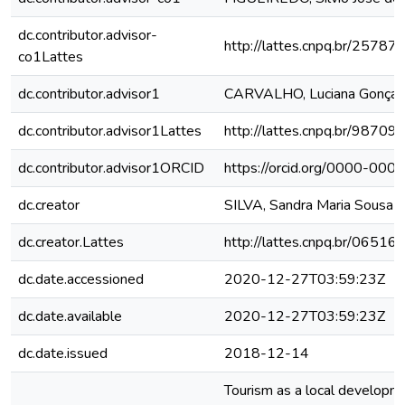
dc.contributor.advisor-
http://lattes.cnpq.br/257
co1Lattes
dc.contributor.advisor1
CARVALHO, Luciana Gonçal
dc.contributor.advisor1Lattes
http://lattes.cnpq.br/987
dc.contributor.advisor1ORCID
https://orcid.org/0000-00
dc.creator
SILVA, Sandra Maria Sousa 
dc.creator.Lattes
http://lattes.cnpq.br/065
dc.date.accessioned
2020-12-27T03:59:23Z
dc.date.available
2020-12-27T03:59:23Z
dc.date.issued
2018-12-14
Tourism as a local developme