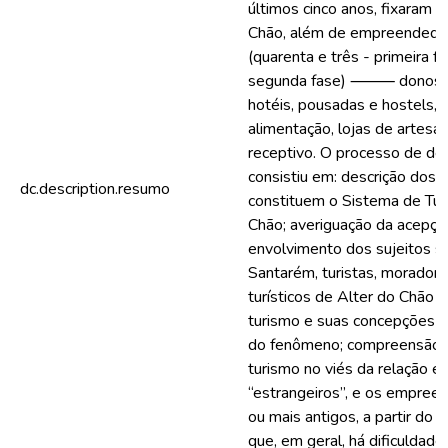
últimos cinco anos, fixaram 
Chão, além de empreendedore
(quarenta e três - primeira fa
segunda fase) ⸻ donos ou
hotéis, pousadas e hostels, 
alimentação, lojas de artesa
receptivo. O processo de de
consistiu em: descrição dos
dc.description.resumo
constituem o Sistema de Turi
Chão; averiguação da acepçã
envolvimento dos sujeitos s
Santarém, turistas, morado
turísticos de Alter do Chão
turismo e suas concepções a
do fenômeno; compreensão d
turismo no viés da relação en
“estrangeiros”, e os empreen
ou mais antigos, a partir do c
que, em geral, há dificulda