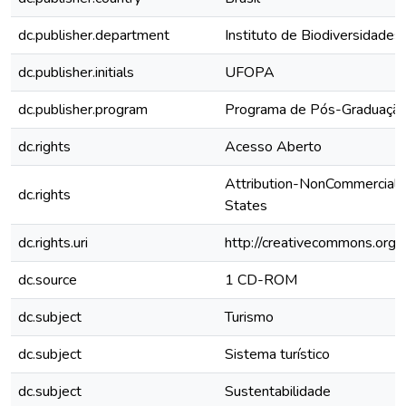
dc.publisher.department
Instituto de Biodiversidades
dc.publisher.initials
UFOPA
dc.publisher.program
Programa de Pós-Graduação
dc.rights
Acesso Aberto
Attribution-NonCommercial-
dc.rights
States
dc.rights.uri
http://creativecommons.org/l
dc.source
1 CD-ROM
dc.subject
Turismo
dc.subject
Sistema turístico
dc.subject
Sustentabilidade