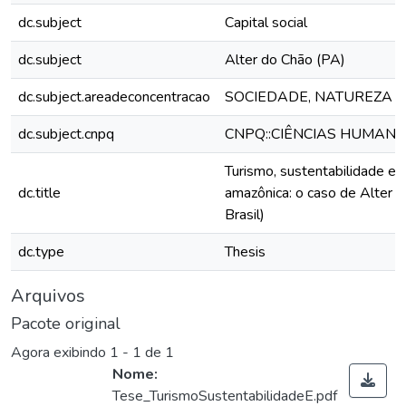
dc.subject
Capital social
dc.subject
Alter do Chão (PA)
dc.subject.areadeconcentracao
SOCIEDADE, NATUREZA 
dc.subject.cnpq
CNPQ::CIÊNCIAS HUMANA
Turismo, sustentabilidade e c
dc.title
amazônica: o caso de Alter d
Brasil)
dc.type
Thesis
Arquivos
Pacote original
Agora exibindo
1 - 1 de 1
Nome:
Tese_TurismoSustentabilidadeE.pdf