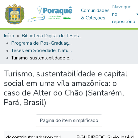
Navegue
Comunidades
no
& Coleções
repositório
Início
Biblioteca Digital de Teses e Dissertações (BDTD)
Programa de Pós-Graduação em Sociedade, Natureza e Desenvolvimento (PPGSND)
Teses em Sociedade, Natureza e Desenvolvimento (Doutorado)
Turismo, sustentabilidade e capital social em uma vila amazônica: o caso de Alter do Chão (Santarém, Pará, Brasil)
Turismo, sustentabilidade e capital
social em uma vila amazônica: o
caso de Alter do Chão (Santarém,
Pará, Brasil)
Página do item simplificado
dc.contributor.advisor-co1
FIGUEIREDO, Silvio José de