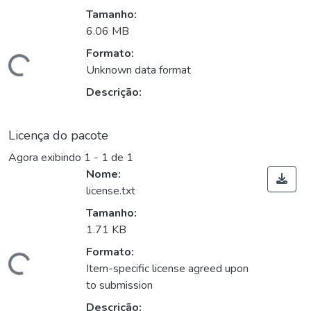
Tamanho:
6.06 MB
ando...
Formato:
Unknown data format
Descrição:
Licença do pacote
Agora exibindo
1 - 1 de 1
Nome:
license.txt
Tamanho:
1.71 KB
ando...
Formato:
Item-specific license agreed upon
to submission
Descrição: