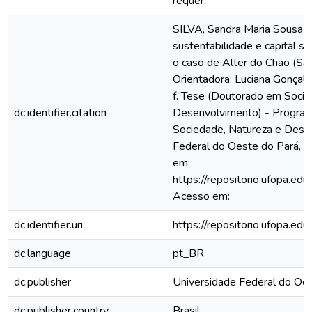
requer.
SILVA, Sandra Maria Sousa d
sustentabilidade e capital so
o caso de Alter do Chão (Sant
Orientadora: Luciana Gonçal
f. Tese (Doutorado em Socie
dc.identifier.citation
Desenvolvimento) - Progra
Sociedade, Natureza e Dese
Federal do Oeste do Pará, S
em:
https://repositorio.ufopa.e
Acesso em:
dc.identifier.uri
https://repositorio.ufopa.e
dc.language
pt_BR
dc.publisher
Universidade Federal do Oe
dc.publisher.country
Brasil