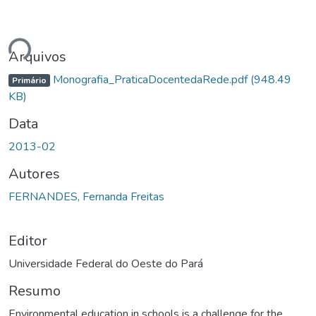
ndo...
Arquivos
Monografia_PraticaDocentedaRede.pdf
(948.49
Primário
KB)
Data
2013-02
Autores
FERNANDES, Fernanda Freitas
Editor
Universidade Federal do Oeste do Pará
Resumo
Environmental education in schools is a challenge for the