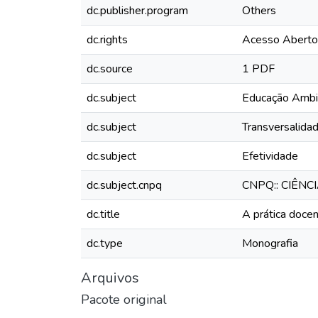
dc.publisher.program
Others
dc.rights
Acesso Aberto
dc.source
1 PDF
dc.subject
Educação Ambi
dc.subject
Transversalida
dc.subject
Efetividade
dc.subject.cnpq
CNPQ:: CIÊNC
dc.title
A prática doce
dc.type
Monografia
Arquivos
Pacote original