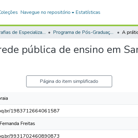
Coleções
Navegue no repositório
Estatísticas
Monografias de Especialização
Programa de Pós-Graduação em Sociedade, Meio Ambiente e Desenvolvimento Sustentável na Amazônia
 rede pública de ensino em S
Página do item simplificado
raia
.cnpq.br/1983712664061587
rnanda Freitas
.cnpq.br/9931702460890873