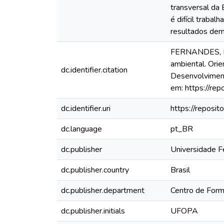
transversal da 
é difícil traba
resultados dem
FERNANDES, Fer
ambiental. Ori
dc.identifier.citation
Desenvolviment
em: https://re
dc.identifier.uri
https://reposi
dc.language
pt_BR
dc.publisher
Universidade F
dc.publisher.country
Brasil
dc.publisher.department
Centro de Forma
dc.publisher.initials
UFOPA