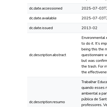
dc.date.accessioned
2025-07-03T2
dc.date.available
2025-07-03T2
dc.date.issued
2013-02
Environmental e
to do it. It’s 
being this the 
dc.description.abstract
questionnaire w
but was confirm
the trash. For m
the effectivene
Trabalhar Educ
quando esses n
ambiental a par
pública de Sant
dc.description.resumo
professores. V