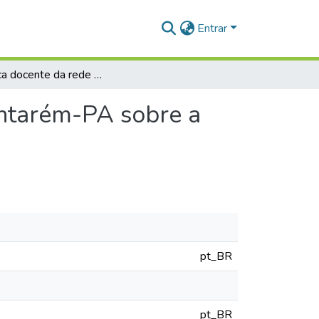
Entrar
A prática docente da rede pública de ensino em Santarém-PA sobre a educação ambiental
antarém-PA sobre a
pt_BR
pt_BR