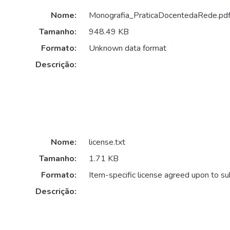
Nome:
Monografia_PraticaDocentedaRede.pd
Tamanho:
948.49 KB
Formato:
Unknown data format
Descrição:
Nome:
license.txt
Tamanho:
1.71 KB
Formato:
Item-specific license agreed upon to s
Descrição: