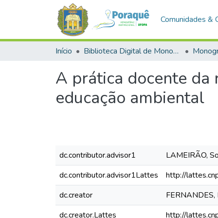
Comunidades & 
Início
Biblioteca Digital de Monografias (BDM)
A prática docente da
educação ambiental
dc.contributor.advisor1
LAMEIRÃO, So
dc.contributor.advisor1Lattes
http://lattes
dc.creator
FERNANDES, Fe
dc.creator.Lattes
http://lattes