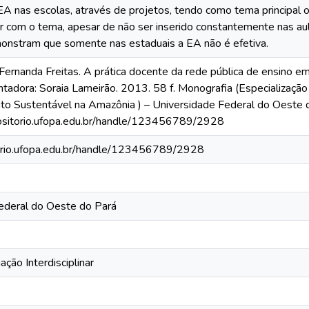
EA nas escolas, através de projetos, tendo como tema principal o
lhar com o tema, apesar de não ser inserido constantemente nas au
onstram que somente nas estaduais a EA não é efetiva.
nanda Freitas. A prática docente da rede pública de ensino 
entadora: Soraia Lameirão. 2013. 58 f. Monografia (Especializaç
o Sustentável na Amazônia ) – Universidade Federal do Oeste d
positorio.ufopa.edu.br/handle/123456789/2928
torio.ufopa.edu.br/handle/123456789/2928
ederal do Oeste do Pará
ção Interdisciplinar