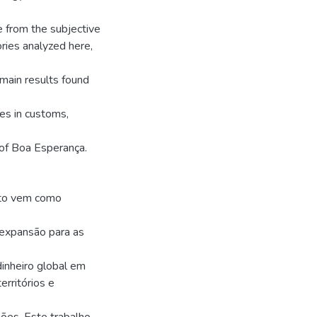
 from the subjective
ries analyzed here,
main results found
es in customs,
 of Boa Esperança.
sto vem como
 expansão para as
dinheiro global em
erritórios e