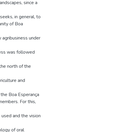
landscapes, since a
eeks, in general, to
unity of Boa
oy agribusiness under
ness was followed
the north of the
riculture and
in the Boa Esperança
embers. For this,
s used and the vision
ogy of oral