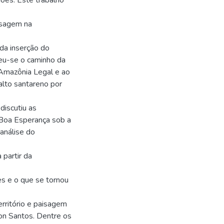
iões. Este trabalho
aisagem na
 da inserção do
reu-se o caminho da
 Amazônia Legal e ao
nalto santareno por
discutiu as
 Boa Esperança sob a
 análise do
 partir da
es e o que se tornou
erritório e paisagem
on Santos. Dentre os