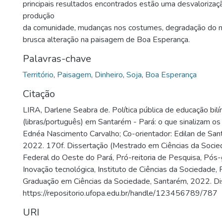
principais resultados encontrados estão uma desvaloriza
produção
da comunidade, mudanças nos costumes, degradação do 
brusca alteração na paisagem de Boa Esperança.
Palavras-chave
Território
,
Paisagem
,
Dinheiro
,
Soja
,
Boa Esperança
Citação
LIRA, Darlene Seabra de. Política pública de educação bil
(libras/português) em Santarém - Pará: o que sinalizam os
Ednéa Nascimento Carvalho; Co-orientador: Edilan de Sa
2022. 170f. Dissertação (Mestrado em Ciências da Socie
Federal do Oeste do Pará, Pró-reitoria de Pesquisa, Pós
Inovação tecnológica, Instituto de Ciências da Sociedade
Graduação em Ciências da Sociedade, Santarém, 2022. Di
https://repositorio.ufopa.edu.br/handle/123456789/787
URI