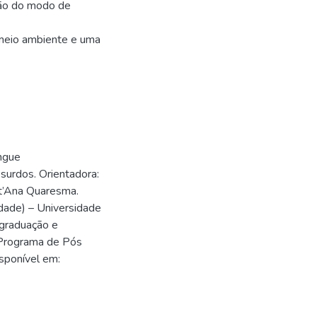
ção do modo de
meio ambiente e uma
íngue
 surdos. Orientadora:
nt’Ana Quaresma.
dade) – Universidade
-graduação e
, Programa de Pós
sponível em: