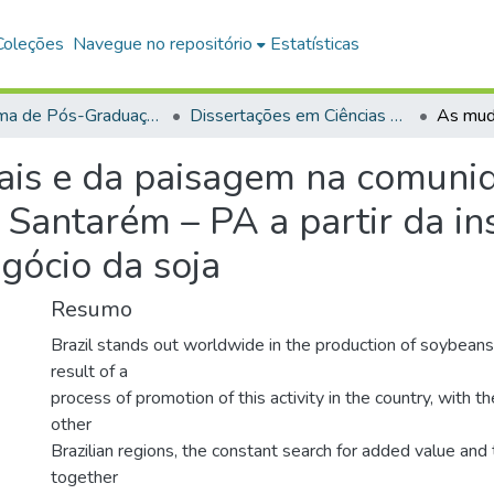
Coleções
Navegue no repositório
Estatísticas
Programa de Pós-Graduação em Ciências da Sociedade (PPGCS)
Dissertações em Ciências da Sociedade (Mestrado)
iais e da paisagem na comuni
 Santarém – PA a partir da in
gócio da soja
Resumo
Brazil stands out worldwide in the production of soybeans
result of a
process of promotion of this activity in the country, with t
other
Brazilian regions, the constant search for added value an
together