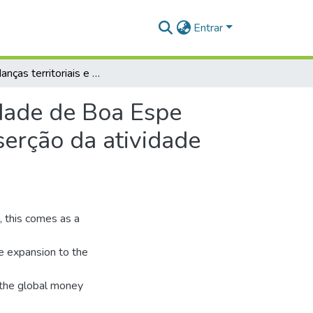
Entrar
As mudanças territoriais e da paisagem na comunidade de Boa Espe rança no município de Santarém – PA a partir da inserção da atividade eco nômica do agronegócio da soja
dade de Boa Espe
serção da atividade
, this comes as a
he expansion to the
d the global money