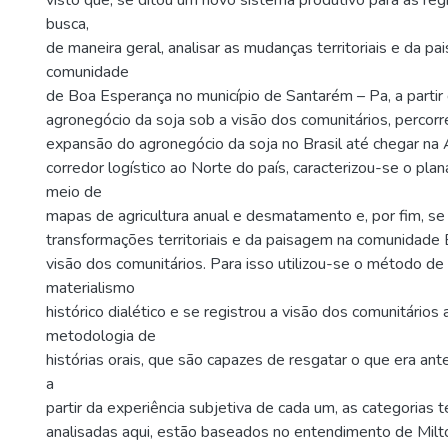
visto que, se ditou um novo sistema produtivo para as reg
busca,
de maneira geral, analisar as mudanças territoriais e da p
comunidade
de Boa Esperança no município de Santarém – Pa, a partir
agronegócio da soja sob a visão dos comunitários, percor
expansão do agronegócio da soja no Brasil até chegar na
corredor logístico ao Norte do país, caracterizou-se o pla
meio de
mapas de agricultura anual e desmatamento e, por fim, se 
transformações territoriais e da paisagem na comunidade
visão dos comunitários. Para isso utilizou-se o método de
materialismo
histórico dialético e se registrou a visão dos comunitários a
metodologia de
histórias orais, que são capazes de resgatar o que era ant
a
partir da experiência subjetiva de cada um, as categorias t
analisadas aqui, estão baseados no entendimento de Milt