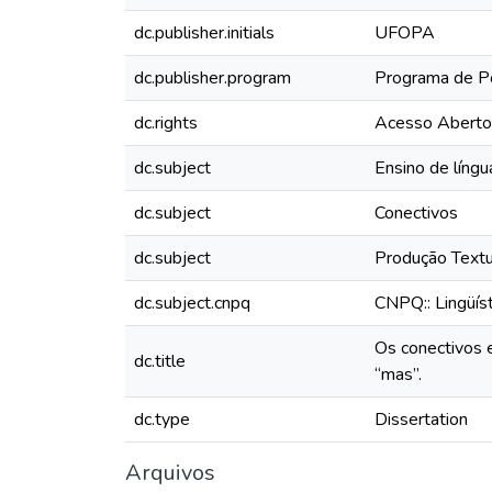
dc.publisher.initials
UFOPA
dc.publisher.program
Programa de P
dc.rights
Acesso Aberto
dc.subject
Ensino de língu
dc.subject
Conectivos
dc.subject
Produção Textu
dc.subject.cnpq
CNPQ:: Lingüíst
Os conectivos e
dc.title
“mas”.
dc.type
Dissertation
Arquivos