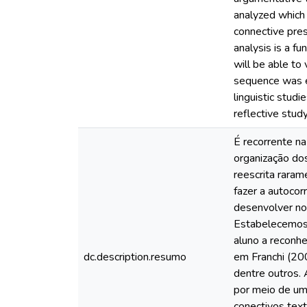
analyzed which 
connective pres
analysis is a f
will be able to
sequence was e
linguistic stud
reflective stud
É recorrente na
organização dos
reescrita raram
fazer a autoco
desenvolver no
Estabelecemos 
aluno a reconhe
dc.description.resumo
em Franchi (20
dentre outros. 
por meio de uma
conectivos tex