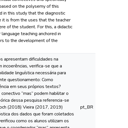
 based on the polysemy of this
in this study that the diagnostic
 it is from the uses that the teacher
e of the student. For this, a didactic
 language teaching anchored in
hers to the development of the
nos apresentam dificuldades na
incoerências, verifica-se que a
lidade linguística necessária para
uinte questionamento: Como
ência em seus próprios textos?
 conectivo “mas” podem habilitar o
eórica dessa pesquisa referencia-se
och (2018) Vieira (2017, 2019)
pt_BR
nóstica dos dados que foram coletados
rificou como os alunos utilizam os
 que o coordenador “mas” apresenta