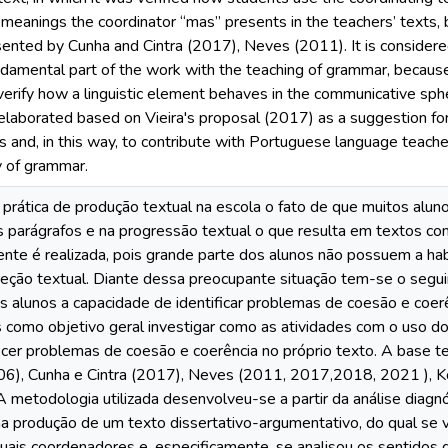
meanings the coordinator “mas” presents in the teachers’ texts,
ented by Cunha and Cintra (2017), Neves (2011). It is considered 
undamental part of the work with the teaching of grammar, because
 verify how a linguistic element behaves in the communicative spher
laborated based on Vieira's proposal (2017) as a suggestion for
ies and, in this way, to contribute with Portuguese language teac
y of grammar.
 prática de produção textual na escola o fato de que muitos alu
 parágrafos e na progressão textual o que resulta em textos com 
ente é realizada, pois grande parte dos alunos não possuem a habi
rreção textual. Diante dessa preocupante situação tem-se o seg
s alunos a capacidade de identificar problemas de coesão e coer
como objetivo geral investigar como as atividades com o uso do
cer problemas de coesão e coerência no próprio texto. A base t
06), Cunha e Cintra (2017), Neves (2011, 2017,2018, 2021 ), K
A metodologia utilizada desenvolveu-se a partir da análise diag
 produção de um texto dissertativo-argumentativo, do qual se ve
tuais coordenadores e, especificamente, se analisou os sentidos