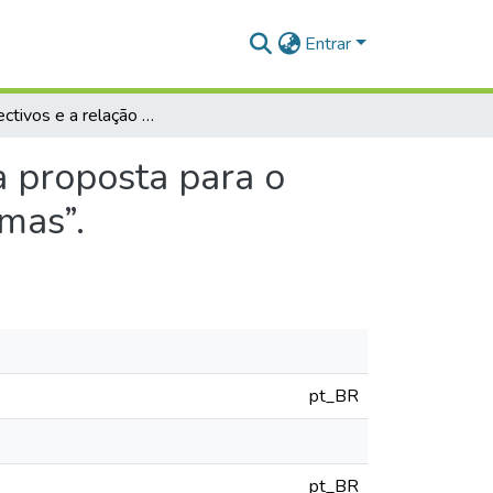
Entrar
Os conectivos e a relação de sentidos no texto: uma proposta para o ensino de língua por meio do uso do coordenador “mas”.
a proposta para o
mas”.
pt_BR
pt_BR