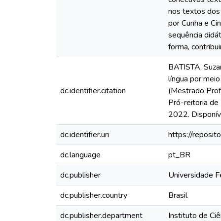
nos textos dos
por Cunha e Ci
sequência didá
forma, contrib
BATISTA, Suzana
língua por mei
dc.identifier.citation
(Mestrado Profi
Pró-reitoria d
2022. Disponív
dc.identifier.uri
https://reposi
dc.language
pt_BR
dc.publisher
Universidade F
dc.publisher.country
Brasil
dc.publisher.department
Instituto de Ci