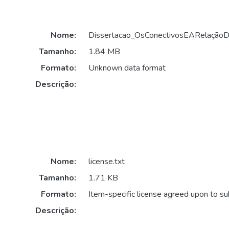
Nome:
Dissertacao_OsConectivosEARelaçãoD
Tamanho:
1.84 MB
Formato:
Unknown data format
Descrição:
Nome:
license.txt
Tamanho:
1.71 KB
Formato:
Item-specific license agreed upon to s
Descrição: