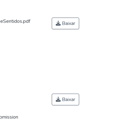
eSentidos.pdf
Baixar
Baixar
ubmission