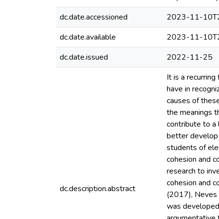
dc.date.accessioned
2023-11-10T2
dc.date.available
2023-11-10T2
dc.date.issued
2022-11-25
It is a recurrin
have in recogni
causes of these
the meanings th
contribute to a
better develop 
students of ele
cohesion and co
research to inv
cohesion and co
dc.description.abstract
(2017), Neves
was developed f
argumentative t