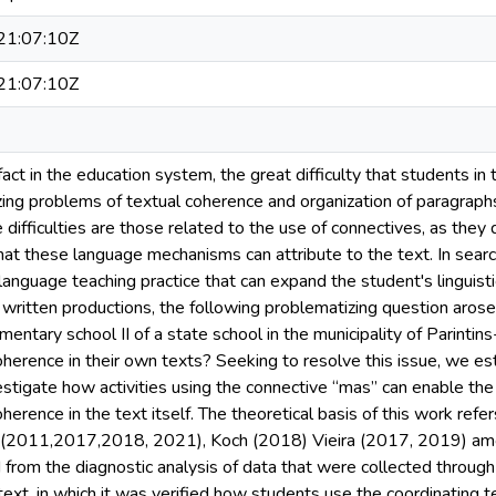
1:07:10Z
1:07:10Z
g fact in the education system, the great difficulty that students in
zing problems of textual coherence and organization of paragraph
 difficulties are those related to the use of connectives, as the
at these language mechanisms can attribute to the text. In search
 language teaching practice that can expand the student's linguist
written productions, the following problematizing question aros
mentary school II of a state school in the municipality of Parintin
herence in their own texts? Seeking to resolve this issue, we est
estigate how activities using the connective “mas” can enable th
herence in the text itself. The theoretical basis of this work refe
 (2011,2017,2018, 2021), Koch (2018) Vieira (2017, 2019) am
rom the diagnostic analysis of data that were collected through 
ext, in which it was verified how students use the coordinating t