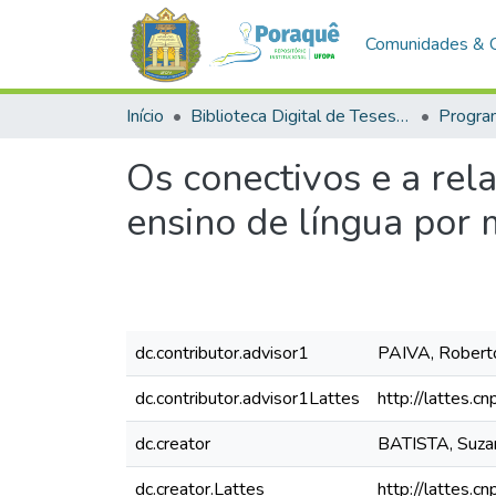
Comunidades & 
Início
Biblioteca Digital de Teses e Dissertações (BDTD)
Os conectivos e a rel
ensino de língua por
dc.contributor.advisor1
PAIVA, Robert
dc.contributor.advisor1Lattes
http://lattes
dc.creator
BATISTA, Suzan
dc.creator.Lattes
http://lattes