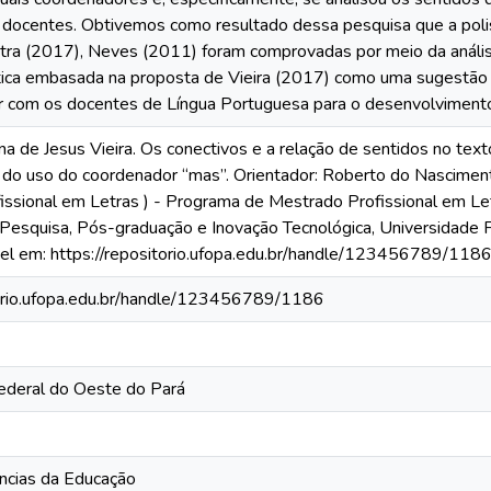
 docentes. Obtivemos como resultado dessa pesquisa que a pol
ntra (2017), Neves (2011) foram comprovadas por meio da anális
tica embasada na proposta de Vieira (2017) como uma sugestão p
uir com os docentes de Língua Portuguesa para o desenvolvimento
 de Jesus Vieira. Os conectivos e a relação de sentidos no text
o do uso do coordenador “mas”. Orientador: Roberto do Nasciment
ssional em Letras ) - Programa de Mestrado Profissional em Letr
e Pesquisa, Pós-graduação e Inovação Tecnológica, Universidade 
el em: https://repositorio.ufopa.edu.br/handle/123456789/118
torio.ufopa.edu.br/handle/123456789/1186
ederal do Oeste do Pará
ências da Educação