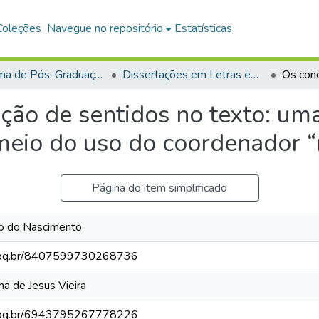
Coleções
Navegue no repositório
Estatísticas
Programa de Pós-Graduação em Mestrado Profissional em Letras em Rede Nacional (PROFLETRAS)
Dissertações em Letras em Rede Nacional (Mestrado Profissional)
ação de sentidos no texto: um
 meio do uso do coordenador “
Página do item simplificado
o do Nascimento
.cnpq.br/8407599730268736
a de Jesus Vieira
.cnpq.br/6943795267778226