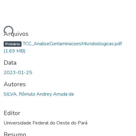
ando...
Arquivos
TCC_AnaliseContaminacoesMicrobiologicas.pdf
Primário
(1.69 MB)
Data
2023-01-25
Autores
SILVA, Rômulo Andrey Arruda da
Editor
Universidade Federal do Oeste do Pará
Resumo