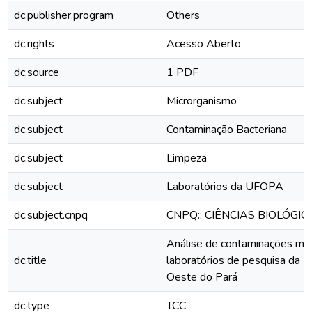
dc.publisher.program
Others
dc.rights
Acesso Aberto
dc.source
1 PDF
dc.subject
Microrganismo
dc.subject
Contaminação Bacteriana
dc.subject
Limpeza
dc.subject
Laboratórios da UFOPA
dc.subject.cnpq
CNPQ:: CIÊNCIAS BIOLÓGIC
Análise de contaminações mic
dc.title
laboratórios de pesquisa da U
Oeste do Pará
dc.type
TCC