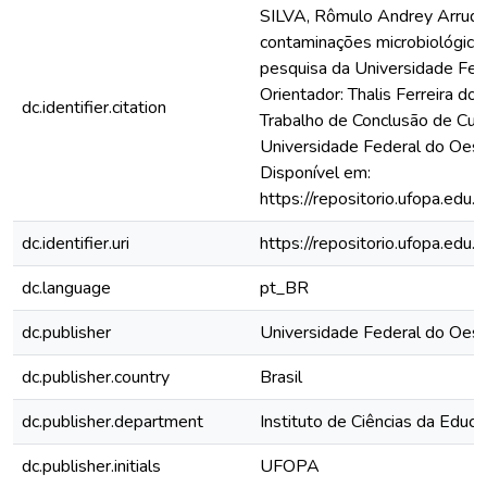
SILVA, Rômulo Andrey Arruda 
contaminações microbiológica
pesquisa da Universidade Fed
Orientador: Thalis Ferreira do
dc.identifier.citation
Trabalho de Conclusão de Curs
Universidade Federal do Oest
Disponível em:
https://repositorio.ufopa.ed
dc.identifier.uri
https://repositorio.ufopa.ed
dc.language
pt_BR
dc.publisher
Universidade Federal do Oest
dc.publisher.country
Brasil
dc.publisher.department
Instituto de Ciências da Educ
dc.publisher.initials
UFOPA