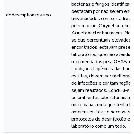
bactérias e fungos identificad
destacam por não serem enco
dc.description.resumo
universidades com certa frequê
pneumoniae, Corynebacterium 
Acinetobacter baumannii. Na p
se que percentuais elevados d
encontrados, estavam presen
laboratórios, que não atendi
recomendados pela OPAS, o 
condições higiênicas das banc
estufas, devem ser melhoradas
de infecções e contaminaçõe
sejam realizados. Concluiu-se
os ambientes laboratoriais a
microbiana, ainda que tenha ha
ambientes. Faz-se necessária
protocolos de desinfecção e d
laboratório como um todo.