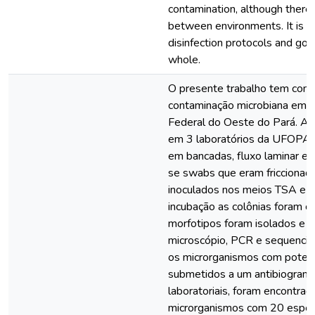
contamination, although there
between environments. It is n
disinfection protocols and goo
whole.
O presente trabalho tem como 
contaminação microbiana em l
Federal do Oeste do Pará. As 
em 3 laboratórios da UFOPA. 
em bancadas, fluxo laminar est
se swabs que eram fricciona
inoculados nos meios TSA e 
incubação as colônias foram c
morfotipos foram isolados e id
microscópio, PCR e sequencia
os microrganismos com potenc
submetidos a um antibiograma
laboratoriais, foram encontra
microrganismos com 20 espéci