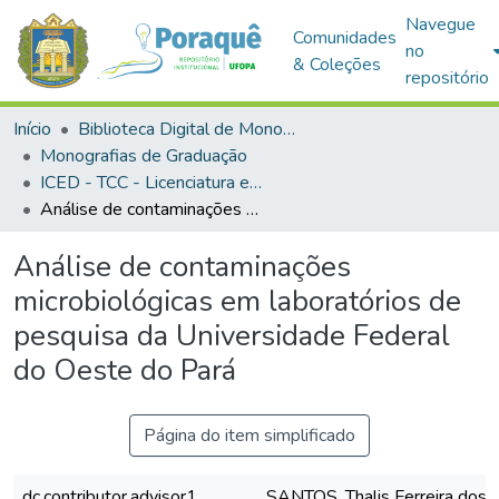
Navegue
Comunidades
no
& Coleções
repositório
Início
Biblioteca Digital de Monografias (BDM)
Monografias de Graduação
ICED - TCC - Licenciatura em Ciências Biológicas
Análise de contaminações microbiológicas em laboratórios de pesquisa da Universidade Federal do Oeste do Pará
Análise de contaminações
microbiológicas em laboratórios de
pesquisa da Universidade Federal
do Oeste do Pará
Página do item simplificado
dc.contributor.advisor1
SANTOS, Thalis Ferreira dos