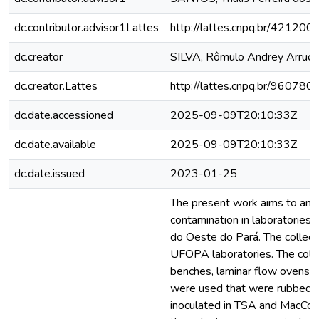
dc.contributor.advisor1Lattes
http://lattes.cnpq.br/4212
dc.creator
SILVA, Rômulo Andrey Arruda
dc.creator.Lattes
http://lattes.cnpq.br/9607
dc.date.accessioned
2025-09-09T20:10:33Z
dc.date.available
2025-09-09T20:10:33Z
dc.date.issued
2023-01-25
The present work aims to anal
contamination in laboratories 
do Oeste do Pará. The collecti
UFOPA laboratories. The colle
benches, laminar flow ovens. 
were used that were rubbed i
inoculated in TSA and MacConk