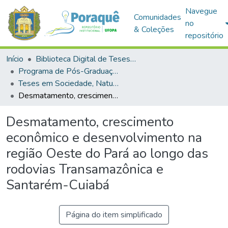
Navegue
Comunidades
no
& Coleções
repositório
Início
Biblioteca Digital de Teses e Dissertações (BDTD)
Programa de Pós-Graduação em Sociedade, Natureza e Desenvolvimento (PPGSND)
Teses em Sociedade, Natureza e Desenvolvimento (Doutorado)
Desmatamento, crescimento econômico e desenvolvimento na região Oeste do Pará ao longo das rodovias Transamazônica e Santarém-Cuiabá
Desmatamento, crescimento
econômico e desenvolvimento na
região Oeste do Pará ao longo das
rodovias Transamazônica e
Santarém-Cuiabá
Página do item simplificado