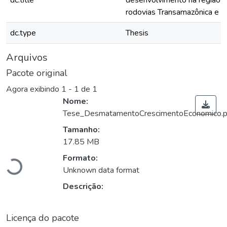
dc.title
desenvolvimento na região 
rodovias Transamazônica e 
dc.type
Thesis
Arquivos
Pacote original
Agora exibindo
1 - 1 de 1
Nome:
Tese_DesmatamentoCrescimentoEconomico.p
Tamanho:
17.85 MB
Formato:
Carregando...
Unknown data format
Descrição:
Licença do pacote