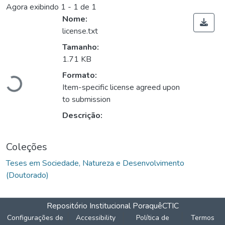
Agora exibindo
1 - 1 de 1
Nome:
license.txt
Tamanho:
1.71 KB
Formato:
Carregando...
Item-specific license agreed upon
to submission
Descrição:
Coleções
Teses em Sociedade, Natureza e Desenvolvimento
(Doutorado)
Repositório Institucional Poraquê
CTIC
Configurações de
Accessibility
Política de
Termos