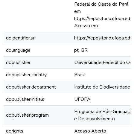
Federal do Oeste do Pará, S
em:
https://repositorio.ufopa.e
Acesso em:
dc.identifier.uri
https://repositorio.ufopa.e
dc.language
pt_BR
dc.publisher
Universidade Federal do Oe
dc.publisher.country
Brasil
dc.publisher.department
Instituto de Biodiversidades
dc.publisher.initials
UFOPA
Programa de Pós-Graduação
dc.publisher.program
e Desenvolvimento
dc.rights
Acesso Aberto