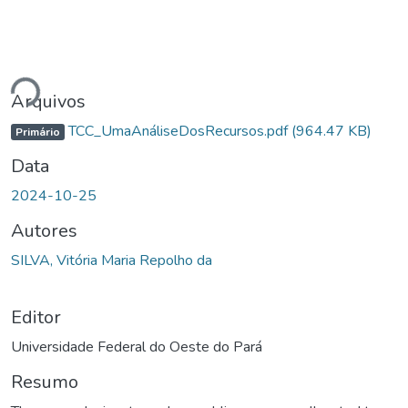
gando...
Arquivos
TCC_UmaAnáliseDosRecursos.pdf
(964.47 KB)
Primário
Data
2024-10-25
Autores
SILVA, Vitória Maria Repolho da
Editor
Universidade Federal do Oeste do Pará
Resumo