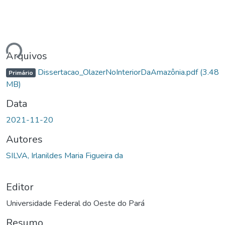
rregando...
Arquivos
Dissertacao_OlazerNoInteriorDaAmazônia.pdf
(3.48
Primário
MB)
Data
2021-11-20
Autores
SILVA, Irlanildes Maria Figueira da
Editor
Universidade Federal do Oeste do Pará
Resumo