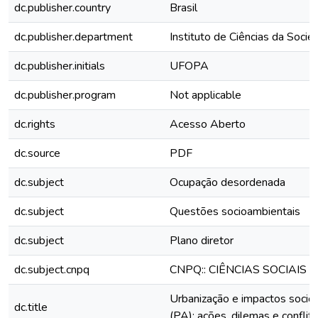
dc.publisher.country
Brasil
dc.publisher.department
Instituto de Ciências da Soci
dc.publisher.initials
UFOPA
dc.publisher.program
Not applicable
dc.rights
Acesso Aberto
dc.source
PDF
dc.subject
Ocupação desordenada
dc.subject
Questões socioambientais
dc.subject
Plano diretor
dc.subject.cnpq
CNPQ:: CIÊNCIAS SOCIAIS
Urbanização e impactos soci
dc.title
(PA): ações, dilemas e conflit