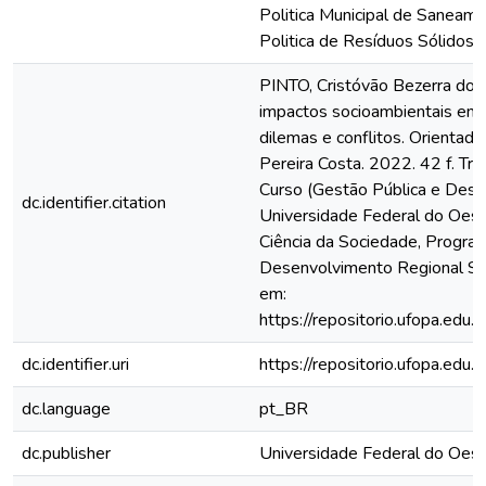
Politica Municipal de Saneame
Politica de Resíduos Sólidos d
PINTO, Cristóvão Bezerra dos
impactos socioambientais em 
dilemas e conflitos. Orientado
Pereira Costa. 2022. 42 f. Tr
Curso (Gestão Pública e Dese
dc.identifier.citation
Universidade Federal do Oeste
Ciência da Sociedade, Progra
Desenvolvimento Regional Sa
em:
https://repositorio.ufopa.ed
dc.identifier.uri
https://repositorio.ufopa.ed
dc.language
pt_BR
dc.publisher
Universidade Federal do Oest