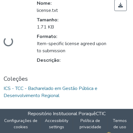
Nome:
license.txt
Tamanho:
1.71 KB
Formato:
Carregando...
Item-specific license agreed upon
to submission
Descrição:
Coleções
ICS - TCC - Bacharelado em Gestão Pública e
Desenvolvimento Regional
Repositório Institucional Poraquê
CTIC
Configurações de
Accessibility
Política de
Termos
cookies
settings
privacidade
de uso