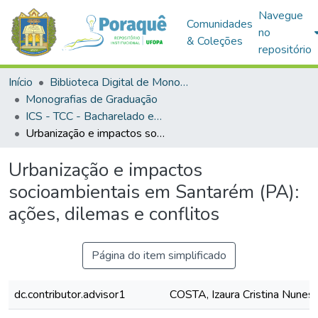
Navegue
Comunidades
no
& Coleções
repositório
Início
Biblioteca Digital de Monografias (BDM)
Monografias de Graduação
ICS - TCC - Bacharelado em Gestão Pública e Desenvolvimento Regional
Urbanização e impactos socioambientais em Santarém (PA): ações, dilemas e conflitos
Urbanização e impactos
socioambientais em Santarém (PA):
ações, dilemas e conflitos
Página do item simplificado
dc.contributor.advisor1
COSTA, Izaura Cristina Nunes 